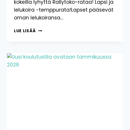
kokeilla lyhyttä Rallytoko-rataa! Lapsi ja
lelukoira -temppurata!Lapset pääsevät
oman lelukoiransa…
AVAJAISET
LUE LISÄÄ
24.1.2026