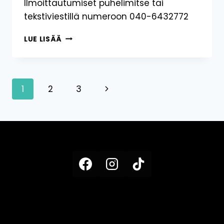
Ilmoittautumiset puhelimitse tai
tekstiviestillä numeroon 040-6432772
PELI-
LUE LISÄÄ
ILTA
PERJANTAINA
24.10.
Sivunavigointi
Seuraava
1
2
3
sivu