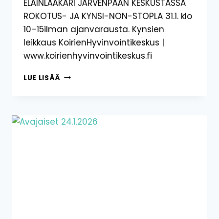
ELÄINLÄÄKÄRI JÄRVENPÄÄN KESKUSTASSA
ROKOTUS- JA KYNSI-NON-STOPLA 31.1. klo
10–15ilman ajanvarausta. Kynsien
leikkaus KoirienHyvinvointikeskus |
www.koirienhyvinvointikeskus.fi
ROKOTUS-
LUE LISÄÄ
JA
KYNSI-
NON-
STOP
LA
31.1.2026