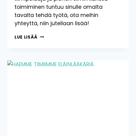
toimiminen tuntuu sinulle omalta
tavalta tehdä työtä, ota meihin
yhteyttä, niin jutellaan lisää!
TRIMMAAJA:
LUE LISÄÄ
OLETKO
TULEVA
TIIMIMME
JÄSEN?